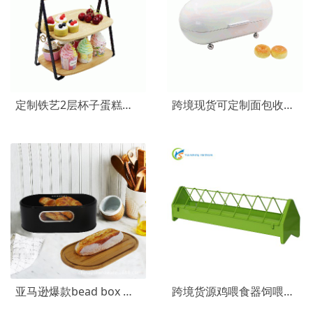
定制铁艺2层杯子蛋糕架 欧式果盘竹板点心架 甜品台金属点心架
跨境现货可定制面包收纳箱 欧式椭圆形金属面包储物箱 面包收纳盒
亚马逊爆款bead box 厨房黑色竹盖面包箱 可定制金属面包盒
跨境货源鸡喂食器饲喂设备鸡用料槽养鸡喂鸡设备喂鸡食槽饲喂器