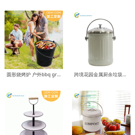
圆形烧烤炉 户外bbq grill烤肉架镀锌铁商用家用烧烤炉
跨境花园金属厨余垃圾桶 含过滤棉家用厨余桶 不锈钢厨房堆肥桶