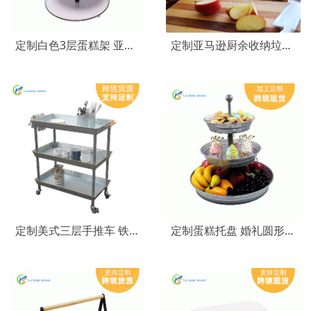
定制白色3层蛋糕架 亚马逊创意木柄提手镀锌铁圆形蛋糕水果托盘
定制亚马逊厨余收纳垃圾桶 compost bin镀锌铁金属家用厨房垃圾桶
定制美式三层手推车 铁制餐饮厨房多功能收纳移动小推车置物架
定制蛋糕托盘 婚礼圆形镀锌铁皮金属三层水果盘蛋糕架 三层蛋糕盘