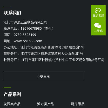
联系我们
在线客服
江门市源晟五金制品有限公司
联系电话：18616678980（李生）
二维码
固话：0750-3328199
网址：
www.jys1688.com
办公地址：江门市江海区高新西路19号5栋1层自编1号
荷塘分厂：江门市蓬江区荷塘镇篁湾村大令山自编1号
杜阮分厂： 江门市蓬江区杜阮镇北芦村牛口工业区规划用地8号厂房
下载目录
产品系列
花园类产品
派对类产品
厨房用品