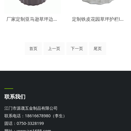
厂家定制亚马逊草坪边界边缘 镀锌板金属花园围栏 镀锌铁篱笆
定制铁皮花园草坪护栏lawn edge篱笆镀锌铁金属波纹边缘草坪护栏
首页
上一页
下一页
尾页
联系我们
江门市源晟五金制品有限公司
联系电话：18616678980（李生）
固话：0750-3328199
网址：
www.jys1688.com