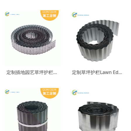
定制插地园艺草坪护栏栅栏围栏 镀锌板花园篱笆 波纹金属小围栏
定制草坪护栏Lawn Edging栅栏篱笆镀锌铁金属花园草坪边缘围栏